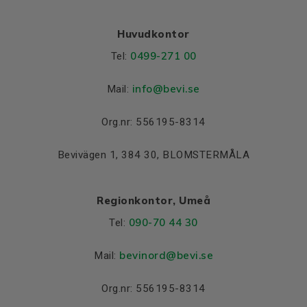
Stomme
Aluminium
Huvudkontor
Lager DE och NDE
0499-271 00
Tel:
Lager DE
6205 2Z C3
info
@bevi.se
Mail:
Lager NDE
6205 2Z C3
Org.nr: 556195-8314
Bevivägen 1, 384 30, BLOMSTERMÅLA
Regionkontor, Umeå
090-70 44 30
Tel:
bevinord@bevi.se
Mail:
Org.nr: 556195-8314