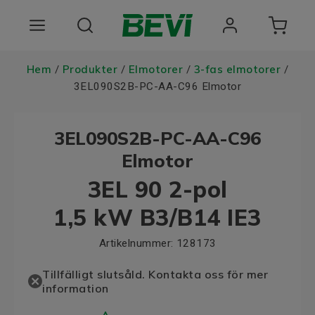
Produkter
Hem
Produkter
Elmotorer
3-fas elmotorer
/
/
/
/
3EL090S2B-PC-AA-C96 Elmotor
Användningsområden
3EL090S2B-PC-AA-C96
Tjänster
Elmotor
Hållbarhet
3EL 90 2-pol
Om oss
1,5 kW B3/B14 IE3
Registrera dig Här
Artikelnummer:
128173
Choose language
Tillfälligt slutsåld. Kontakta oss för mer
information