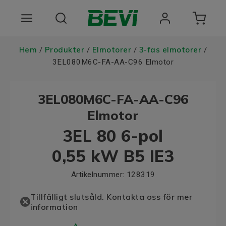
Produkter
Hem
Produkter
Elmotorer
3-fas elmotorer
/
/
/
/
3EL080M6C-FA-AA-C96 Elmotor
Användningsområden
3EL080M6C-FA-AA-C96
Tjänster
Elmotor
Hållbarhet
3EL 80 6-pol
Om oss
0,55 kW B5 IE3
Registrera dig Här
Artikelnummer:
128319
Tillfälligt slutsåld. Kontakta oss för mer
information