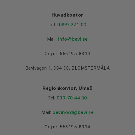
Huvudkontor
0499-271 00
Tel:
info
@bevi.se
Mail:
Org.nr: 556195-8314
Bevivägen 1, 384 30, BLOMSTERMÅLA
Regionkontor, Umeå
090-70 44 30
Tel:
bevinord@bevi.se
Mail:
Org.nr: 556195-8314