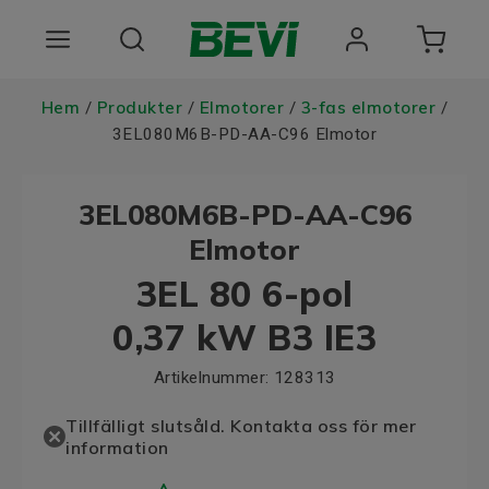
Produkter
Hem
Produkter
Elmotorer
3-fas elmotorer
/
/
/
/
3EL080M6B-PD-AA-C96 Elmotor
Användningsområden
3EL080M6B-PD-AA-C96
Tjänster
Elmotor
Hållbarhet
3EL 80 6-pol
Om oss
0,37 kW B3 IE3
Registrera dig Här
Artikelnummer:
128313
Choose language
Tillfälligt slutsåld. Kontakta oss för mer
information