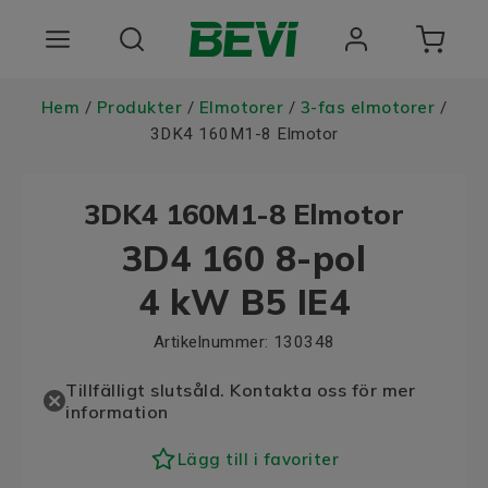
Produkter
Hem
Produkter
Elmotorer
3-fas elmotorer
/
/
/
/
3DK4 160M1-8 Elmotor
Användningsområden
3DK4 160M1-8 Elmotor
Tjänster
3D4 160 8-pol
Hållbarhet
4 kW B5 IE4
Om oss
Artikelnummer:
130348
Registrera dig Här
Tillfälligt slutsåld. Kontakta oss för mer
information
Choose language
Lägg till i favoriter