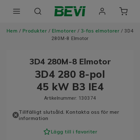
Produkter
Hem
Produkter
Elmotorer
3-fas elmotorer
/
/
/
/ 3D4
280M-8 Elmotor
Användningsområden
3D4 280M-8 Elmotor
Tjänster
3D4 280 8-pol
Hållbarhet
45 kW B3 IE4
Om oss
Artikelnummer:
130374
Registrera dig Här
Tillfälligt slutsåld. Kontakta oss för mer
information
Choose language
Lägg till i favoriter