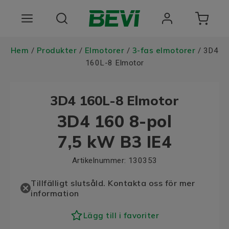
Produkter
Hem
Produkter
Elmotorer
3-fas elmotorer
/
/
/
/ 3D4
160L-8 Elmotor
Användningsområden
3D4 160L-8 Elmotor
Tjänster
3D4 160 8-pol
Hållbarhet
7,5 kW B3 IE4
Om oss
Artikelnummer:
130353
Registrera dig Här
Tillfälligt slutsåld. Kontakta oss för mer
information
Choose language
Lägg till i favoriter