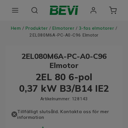
Produkter
Hem
Produkter
Elmotorer
3-fas elmotorer
/
/
/
/
2EL080M6A-PC-A0-C96 Elmotor
Användningsområden
2EL080M6A-PC-A0-C96
Tjänster
Elmotor
Hållbarhet
2EL 80 6-pol
Om oss
0,37 kW B3/B14 IE2
Registrera dig Här
Artikelnummer:
128143
Tillfälligt slutsåld. Kontakta oss för mer
information