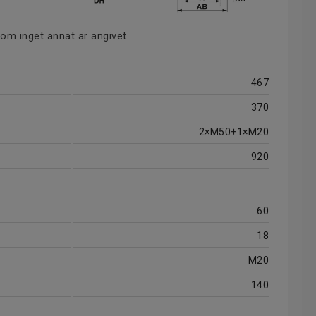
 om inget annat är angivet.
467
370
2×M50+1×M20
920
60
18
M20
140