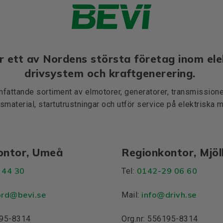
r ett av Nordens största företag inom ele
drivsystem och kraftgenerering.
mfattande sortiment av elmotorer, generatorer, transmissioner
smaterial, startutrustningar och utför service på elektriska 
ontor, Umeå
Regionkontor, Mjö
 44 30
0142-29 06 60
Tel:
ord@bevi.se
info@drivh.se
Mail:
195-8314
Org.nr: 556195-8314