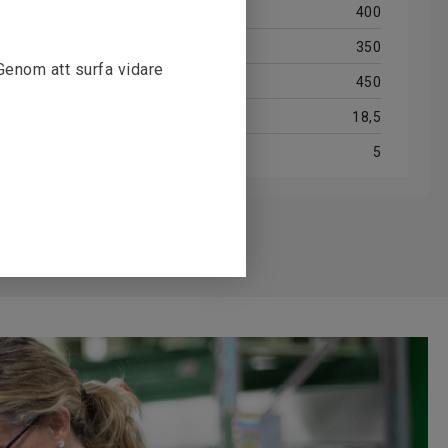
400
350
 Genom att surfa vidare
450
18,5
5