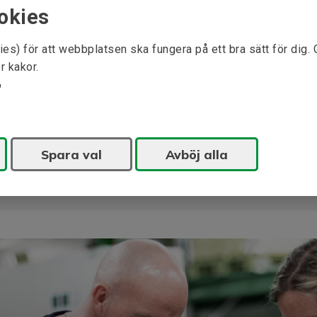
M (B5)
okies
N (B5)
ies) för att webbplatsen ska fungera på ett bra sätt för dig.
P (B5)
r kakor.
S, mm Ø (B5)
T (B5)
Spara val
Avböj alla