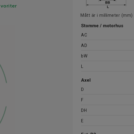
avoriter
Mått är i millimeter (mm)
Stomme / motorhus
AC
AD
bW
L
Axel
D
F
DH
E