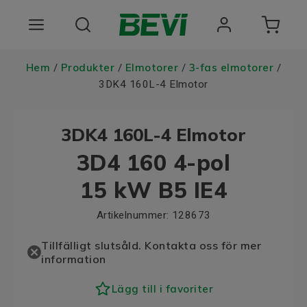
Produkter
Hem
Produkter
Elmotorer
3-fas elmotorer
/
/
/
/
3DK4 160L-4 Elmotor
Användningsområden
3DK4 160L-4 Elmotor
Tjänster
3D4 160 4-pol
Hållbarhet
15 kW B5 IE4
Om oss
Artikelnummer:
128673
Registrera dig Här
Tillfälligt slutsåld. Kontakta oss för mer
information
Choose language
Lägg till i favoriter