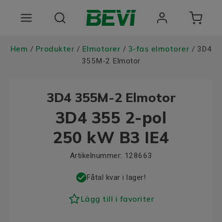
Produkter
Hem
Produkter
Elmotorer
3-fas elmotorer
/
/
/
/ 3D4
355M-2 Elmotor
Användningsområden
3D4 355M-2 Elmotor
Tjänster
3D4 355 2-pol
Hållbarhet
250 kW B3 IE4
Om oss
Artikelnummer:
128663
Registrera dig Här
Fåtal kvar i lager!
Choose language
Lägg till i favoriter