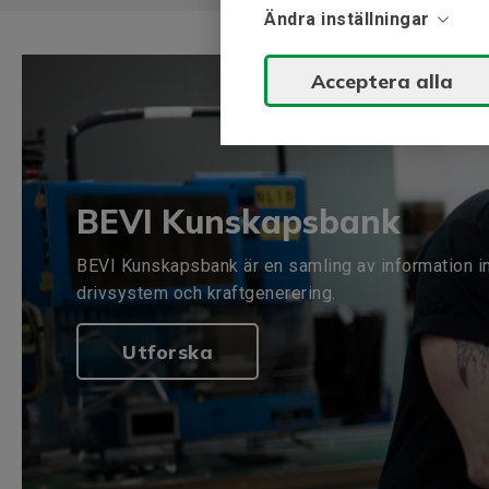
Ändra inställningar
Acceptera alla
BEVI Kunskapsbank
BEVI Kunskapsbank är en samling av information i
drivsystem och kraftgenerering.
Utforska