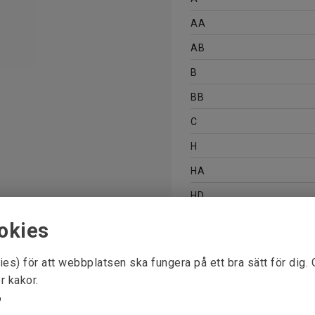
AA
AB
B
BB
C
H
HA
HD
K
okies
ies) för att webbplatsen ska fungera på ett bra sätt för dig.
r kakor.