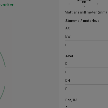
avoriter
Mått är i millimeter (mm)
Stomme / motorhus
AC
bW
L
Axel
D
F
DH
E
Fot, B3
A