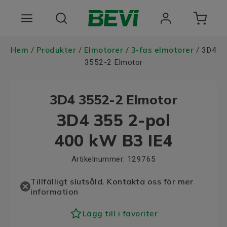
Produkter
Hem
Produkter
Elmotorer
3-fas elmotorer
/
/
/
/ 3D4
3552-2 Elmotor
Användningsområden
3D4 3552-2 Elmotor
Tjänster
3D4 355 2-pol
Hållbarhet
400 kW B3 IE4
Om oss
Artikelnummer:
129765
Registrera dig Här
Tillfälligt slutsåld. Kontakta oss för mer
information
Choose language
Lägg till i favoriter