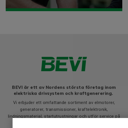
BEVI är ett av Nordens största företag inom
elektriska drivsystem och kraftgenerering.
Vi erbjuder ett omfattande sortiment av elmotorer,
generatorer, transmissioner, kraftelektronik,
lindningsmaterial, startutrustningar och utför service på
elektriska maskiner.