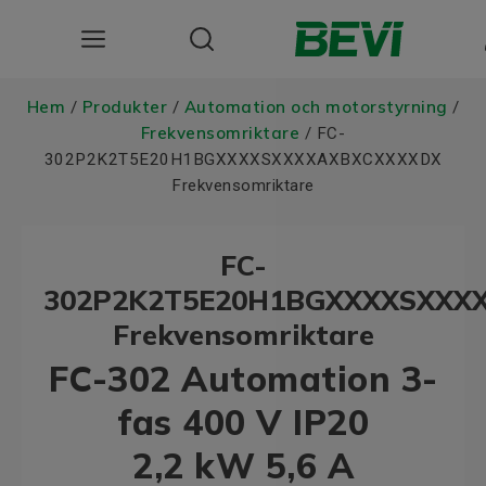
Produkter
Hem
Produkter
Automation och motorstyrning
/
/
/
Frekvensomriktare
/ FC-
Användningsområden
302P2K2T5E20H1BGXXXXSXXXXAXBXCXXXXDX
Frekvensomriktare
Tjänster
FC-
Hållbarhet
302P2K2T5E20H1BGXXXXSXXX
Om oss
Frekvensomriktare
Registrera dig Här
FC-302 Automation 3-
fas 400 V IP20
Choose language
2,2 kW 5,6 A