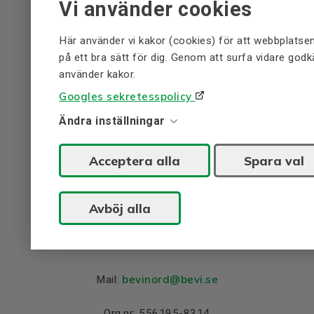
Vi använder cookies
Här använder vi kakor (cookies) för att webbplatse
Huvudkontor
på ett bra sätt för dig. Genom att surfa vidare godk
använder kakor.
0499-271 00
Tel:
Googles sekretesspolicy
info
@bevi.se
Mail:
Ändra inställningar
Org.nr: 556195-8314
Acceptera alla
Spara val
Bevivägen 1, 384 30, BLOMSTERMÅLA
Avböj alla
Regionkontor, Umeå
090-70 44 30
Tel:
bevinord@bevi.se
Mail:
Org.nr: 556195-8314