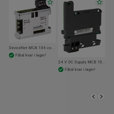
Frekvensområde (Hz)
0-590
Tillverkare
Danfoss
Produktserie
FC-302 Automation
Nätanslutning
Frekvensnoggrannhet
48-63
DeviceNet MCA 104 coated Tillbehör
(nätansl.)
Fåtal kvar i lager!
Övrigt
24 V DC Supply MCB 107 coated Tillbehör
Tillverkare
Danfoss
Fåtal kvar i lager!
Dimensioner och vikt
Chassistorlek
A2