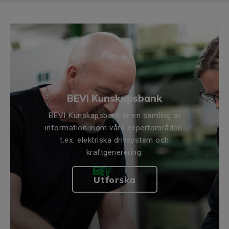
BEVI Kunskapsbank
BEVI Kunskapsbank är en samling av
information inom våra expertområden
t.ex. elektriska drivsystem och
kraftgenerering.
Utforska