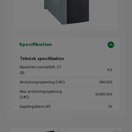
Specifikation
Teknisk specifikation
Maxström normaldrift, CT
5,6
(A)
Anslutningsspänning (VAC)
380-500
Max anslutningsspänning
3x380-500
(VAC)
Kapslingsklass (IP)
20
Max effekt normaldrift, CT
2,2
(kW)
Utspänning (V)
3x0-380/500