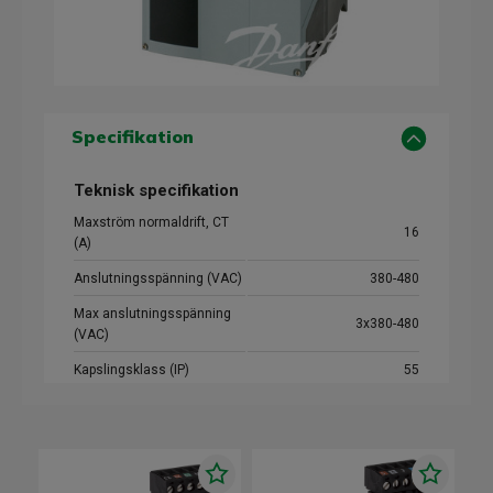
Specifikation
Teknisk specifikation
Maxström normaldrift, CT
16
(A)
Anslutningsspänning (VAC)
380-480
Max anslutningsspänning
3x380-480
(VAC)
Kapslingsklass (IP)
55
Max effekt normaldrift, CT
7,5
(kW)
Utspänning (V)
3x0-380/480