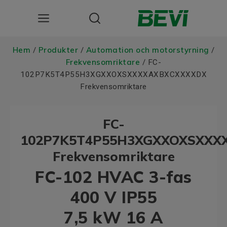
Produkter
Hem
Produkter
Automation och motorstyrning
/
/
/
Frekvensomriktare
/ FC-
Användningsområden
102P7K5T4P55H3XGXXOXSXXXXAXBXCXXXXDX
Frekvensomriktare
Tjänster
FC-
Hållbarhet
102P7K5T4P55H3XGXXOXSXXX
Om oss
Frekvensomriktare
Registrera dig Här
FC-102 HVAC 3-fas
400 V IP55
Choose language
7,5 kW 16 A