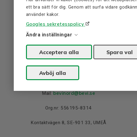
0499-271 00
Tel:
ett bra sätt för dig. Genom att surfa vidare godkänn
använder kakor.
info
@bevi.se
Mail:
Googles sekretesspolicy
Org.nr: 556195-8314
Ändra inställningar
Bevivägen 1, 384 30, BLOMSTERMÅLA
Acceptera alla
Spara val
Regionkontor, Umeå
Avböj alla
090-70 44 30
Tel:
bevinord@bevi.se
Mail:
Org.nr: 556195-8314
Kontaktvägen 8, SE-901 33, UMEÅ