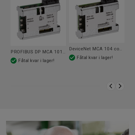
Frekvensområde (Hz)
0-590
Tillverkare
Danfoss
Produktserie
FC-102 HVAC
Nätanslutning
Frekvensnoggrannhet
48-63
DeviceNet MCA 104 coated Tillbehör
(nätansl.)
PROFIBUS DP MCA 101 coated Tillbehör
Fåtal kvar i lager!
Fåtal kvar i lager!
Övrigt
Tillverkare
Danfoss
Dimensioner och vikt
Chassistorlek
A5