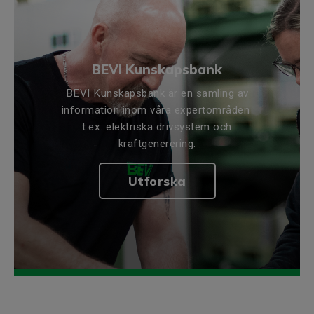
BEVI Kunskapsbank
BEVI Kunskapsbank är en samling av
information inom våra expertområden
t.ex. elektriska drivsystem och
kraftgenerering.
Utforska