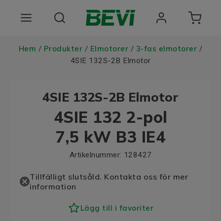
Produkter
Hem
Produkter
Elmotorer
3-fas elmotorer
/
/
/
/
4SIE 132S-2B Elmotor
Användningsområden
4SIE 132S-2B Elmotor
Tjänster
4SIE 132 2-pol
Hållbarhet
7,5 kW B3 IE4
Om oss
Artikelnummer:
128427
Registrera dig Här
Tillfälligt slutsåld. Kontakta oss för mer
information
Choose language
Lägg till i favoriter