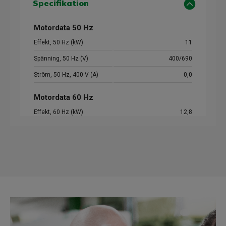
Specifikation
Motordata 50 Hz
Effekt, 50 Hz (kW)
11
Spänning, 50 Hz (V)
400/690
Ström, 50 Hz, 400 V (A)
0,0
Motordata 60 Hz
Effekt, 60 Hz (kW)
12,8
Spänning, 60 Hz (V)
460D
Mer teknisk data
Byggstorlek
160
Poltal
4
Byggform (IM)
B3/B5
Axeldiameter (mm)
42