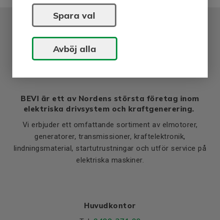
Spara val
Avböj alla
BEVI är ett av Nordens största företag inom
elektriska drivsystem och kraftgenerering.
Vi erbjuder ett omfattande sortiment av elmotorer,
generatorer, transmissioner, kraftelektronik,
lindningsmaterial, startutrustningar och utför service på
elektriska maskiner.
Huvudkontor