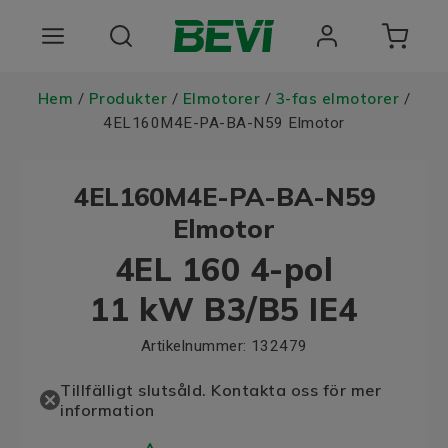
Produkter
Hem
Produkter
Elmotorer
3-fas elmotorer
/
/
/
/
4EL160M4E-PA-BA-N59 Elmotor
Användningsområden
4EL160M4E-PA-BA-N59
Tjänster
Elmotor
Hållbarhet
4EL 160 4-pol
Om oss
11 kW B3/B5 IE4
Registrera dig Här
Artikelnummer:
132479
Choose language
Tillfälligt slutsåld. Kontakta oss för mer
information