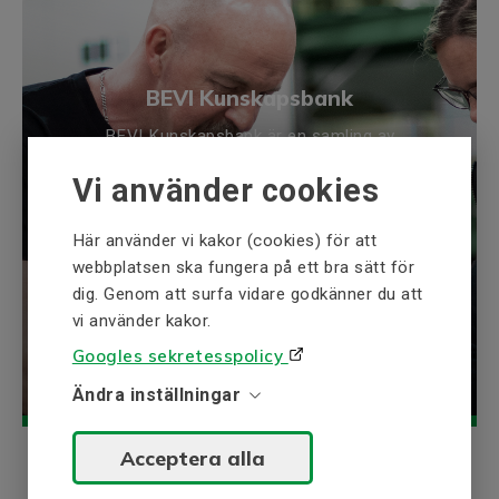
Isolationsklass
H
Kapslingsklass (IP)
66
Verkningsgradsklass
IE4
BEVI Kunskapsbank
Termoskydd
PTC 150°C
BEVI Kunskapsbank är en samling av
Produktserie
4EL
information inom våra expertområden
Vi använder cookies
t.ex. elektriska drivsystem och
Vikt
kraftgenerering.
Nettovikt (kg)
89.2
Här använder vi kakor (cookies) för att
webbplatsen ska fungera på ett bra sätt för
Utforska
Material och färg
dig. Genom att surfa vidare godkänner du att
Färg
Grå, RAL 7031
vi använder kakor.
Stomme
Aluminium
Googles sekretesspolicy
Ändra inställningar
Lager DE och NDE
Lager DE
6309 2Z C3
Acceptera alla
Lager NDE
6209 2Z C3