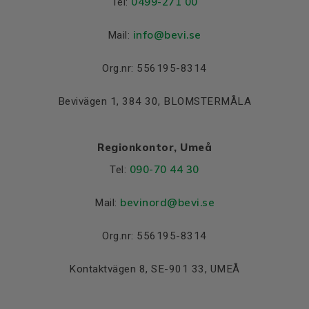
0499-271 00
Tel:
info
@bevi.se
Mail:
Org.nr: 556195-8314
Bevivägen 1, 384 30, BLOMSTERMÅLA
Regionkontor, Umeå
090-70 44 30
Tel:
bevinord@bevi.se
Mail:
Org.nr: 556195-8314
Kontaktvägen 8, SE-901 33, UMEÅ