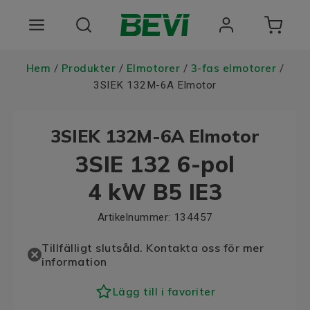
Produkter
Hem
Produkter
Elmotorer
3-fas elmotorer
/
/
/
/
3SIEK 132M-6A Elmotor
Användningsområden
3SIEK 132M-6A Elmotor
Tjänster
3SIE 132 6-pol
Hållbarhet
4 kW B5 IE3
Om oss
Artikelnummer:
134457
Registrera dig Här
Tillfälligt slutsåld. Kontakta oss för mer
information
Choose language
Lägg till i favoriter