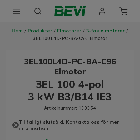
Produkter
Hem
Produkter
Elmotorer
3-fas elmotorer
/
/
/
/
3EL100L4D-PC-BA-C96 Elmotor
Användningsområden
3EL100L4D-PC-BA-C96
Tjänster
Elmotor
Hållbarhet
3EL 100 4-pol
Om oss
3 kW B3/B14 IE3
Registrera dig Här
Artikelnummer:
133354
Choose language
Tillfälligt slutsåld. Kontakta oss för mer
information