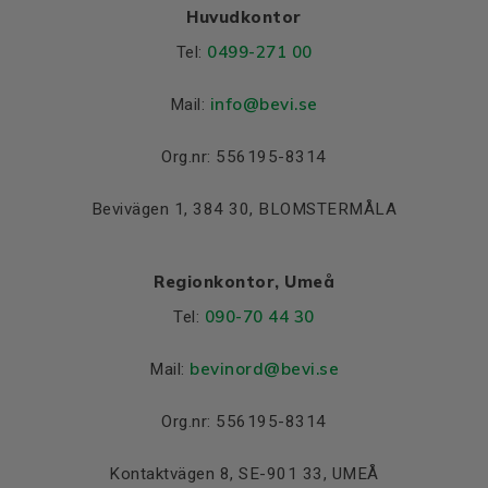
Huvudkontor
Lager DE och NDE
0499-271 00
Tel:
Lager DE
6206 2Z C3
info
@bevi.se
Mail:
Lager NDE
6206 2Z C3
Org.nr: 556195-8314
Bevivägen 1, 384 30, BLOMSTERMÅLA
Regionkontor, Umeå
090-70 44 30
Tel:
bevinord@bevi.se
Mail:
Org.nr: 556195-8314
Kontaktvägen 8, SE-901 33, UMEÅ