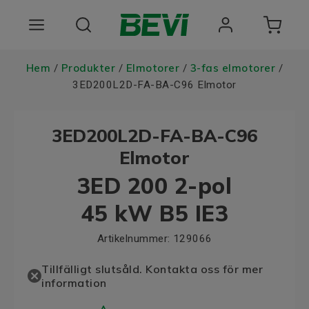
Produkter
Hem
Produkter
Elmotorer
3-fas elmotorer
/
/
/
/
3ED200L2D-FA-BA-C96 Elmotor
Användningsområden
3ED200L2D-FA-BA-C96
Tjänster
Elmotor
Hållbarhet
3ED 200 2-pol
Om oss
45 kW B5 IE3
Registrera dig Här
Artikelnummer:
129066
Choose language
Tillfälligt slutsåld. Kontakta oss för mer
information